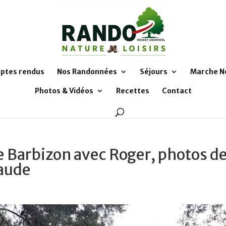
ptes rendus
Nos Randonnées
Séjours
Marche N
Photos & Vidéos
Recettes
Contact
de Barbizon avec Roger, photos d
laude